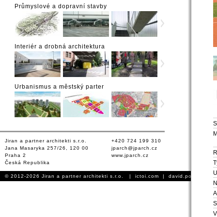
Průmyslové a dopravní stavby
Interiér a drobná architektura
Urbanismus a městský parter
S
M
Jiran a partner architekti s.r.o.
+420 724 199 310
Jana Masaryka 257/26, 120 00
jparch@jparch.cz
Praha 2
www.jparch.cz
T
Česká Republika
U
© 2012-2026 Jiran a partner architekti s.r.o. |
ictoi.com
|
david.podhursky.
N
A
S
V