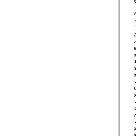
S
V
I
Z
v
e
p
m
b
s
s
t
s
l
v
s
p