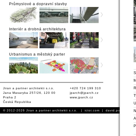
Průmyslové a dopravní stavby
Interiér a drobná architektura
Urbanismus a městský parter
S
M
Jiran a partner architekti s.r.o.
+420 724 199 310
Jana Masaryka 257/26, 120 00
jparch@jparch.cz
T
Praha 2
www.jparch.cz
Česká Republika
U
© 2012-2026 Jiran a partner architekti s.r.o. |
ictoi.com
|
david.podhursky.
N
A
P